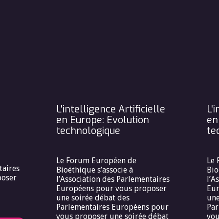
L'intelligence Artificielle
L'i
en Europe: Evolution
en
technologique
te
Le Forum Européen de
Le 
taires
Bioéthique s’associe à
Bio
poser
l’Association des Parlementaires
l’A
Européens pour vous proposer
Eur
une soirée débat des
une
Parlementaires Européens pour
Par
vous proposer une soirée débat
vou