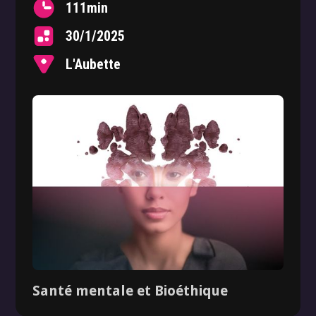
111
min
30/1/2025
L'Aubette
Santé mentale et Bioéthique
Dossier