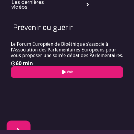
Les dernières
scientifique des
vidéos
Editions Arcanes,
président de la
Fédération
Européenne des
Prévenir ou guérir
psychiatres
(FEDEPSY).
Le Forum Européen de Bioéthique s’associe à
l’Association des Parlementaires Européens pour
vous proposer une soirée débat des Parlementaires.
60 min
Voir