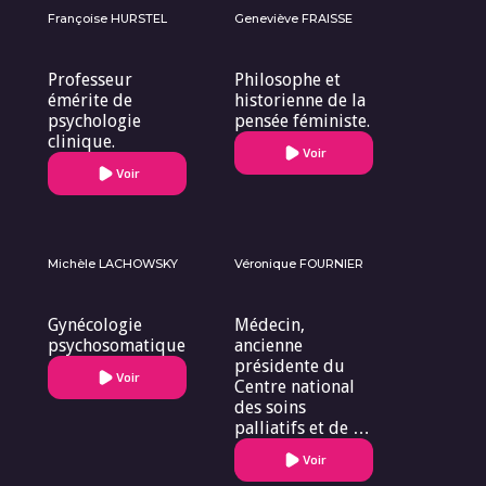
Françoise HURSTEL
Geneviève FRAISSE
Professeur
Philosophe et
émérite de
historienne de la
psychologie
pensée féministe.
clinique.
Voir
Voir
Michèle LACHOWSKY
Véronique FOURNIER
Gynécologie
Médecin,
psychosomatique
ancienne
présidente du
Voir
Centre national
des soins
palliatifs et de la
fin de vie
Voir