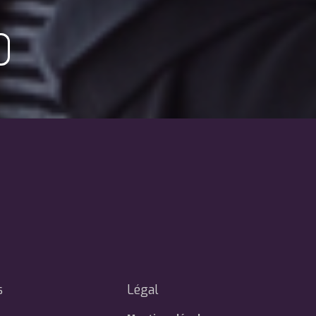
s
Légal