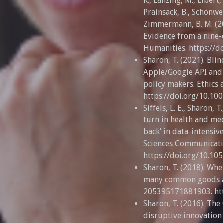
R., Lanzing, M., Libert, 
Prainsack, B., Schönwei
Zimmermann, B. M. (20
Evidence from a nine-
Humanities. https://
Sharon, T. (2021). Blin
Apple/Google API and 
policy makers. Ethics
https://doi.org/10.1
Siffels, L. E., Sharon, 
turn in health and medi
back’ in data-intensiv
Sciences Communication
https://doi.org/10.1
Sharon, T. (2018). Whe
many common goods are
205395171881903. ht
Sharon, T. (2016). The
disruptive innovation 