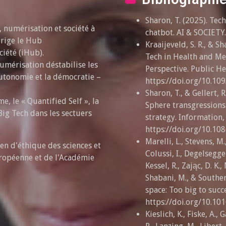
Sharon, T. (2025). Te
 numérisation et société à
chatbot. AI & SOCIETY
irige le Hub
Kraaijeveld, S. R., & S
ciété (iHub).
Tech in Health and Me
umérisation déstabilise les
Perspective. Public He
'autonomie et la démocratie –
https://doi.org/10.1
Sharon, T., & Gellert,
, le « Quantified Self », la
Sphere transgressions 
Big Tech dans les sectuers
strategy. Information
https://doi.org/10.1
Marelli, L., Stevens, M
n d'éthique des sciences et
Colussi, I., Degelsegge
ropéenne et de l'Académie
Kessel, R., Zając, D. K.,
Shabani, M., & Souther
space: Too big to succ
https://doi.org/10.10
Kieslich, K., Fiske, A., 