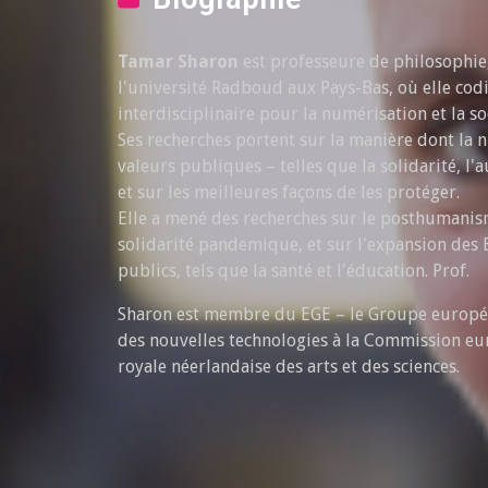
Tamar Sharon
est professeure de philosophie,
l'université Radboud aux Pays-Bas, où elle cod
interdisciplinaire pour la numérisation et la so
Ses recherches portent sur la manière dont la n
valeurs publiques – telles que la solidarité, l
et sur les meilleures façons de les protéger.
Elle a mené des recherches sur le posthumanisme
solidarité pandemique, et sur l'expansion des 
publics, tels que la santé et l'éducation. Prof.
Sharon est membre du EGE – le Groupe europée
des nouvelles technologies à la Commission eu
royale néerlandaise des arts et des sciences.