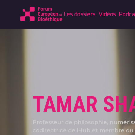
Les dossiers
Vidéos
Podca
TAMAR SH
Professeur de philosophie, numérisa
codirectrice de iHub et membre du