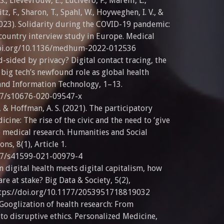
S., Lievevrouw, E., Lucivero, F., Marelli, L.,
tz, F., Sharon, T., Spahl, W., Hoyweghen, I. V., &
23). Solidarity during the COVID-19 pandemic:
country interview study in Europe. Medical
doi.org/10.1136/medhum-2022-012536
d-sided by privacy? Digital contact tracing, the
big tech’s newfound role as global health
 and Information Technology, 1–13.
007/s10676-020-09547-x
T., & Hoffman, A. S. (2021). The participatory
cine: The rise of the civic and the need to ‘give
e medical research. Humanities and Social
s, 8(1), Article 1.
057/s41599-021-00979-4
n digital health meets digital capitalism, how
 at stake? Big Data & Society, 5(2),
tps://doi.org/10.1177/2053951718819032
 Googlization of health research: From
to disruptive ethics. Personalized Medicine,