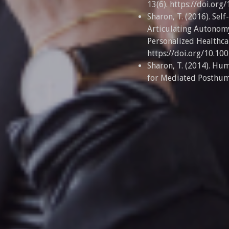
13(6). https://doi.or
Sharon, T. (2016). Self
Articulating Autonomy,
Personalized Healthca
https://doi.org/10.1
Sharon, T. (2014). Hu
for Mediated Posthum