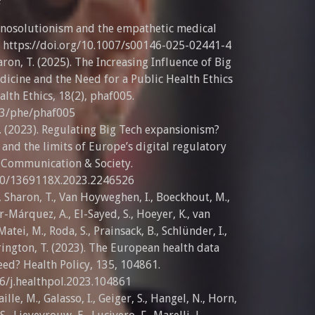
chnosolutionism and the empathetic medical
. https://doi.org/10.1007/s00146-025-02441-4
haron, T. (2025). The Increasing Influence of Big
dicine and the Need for a Public Health Ethics
alth Ethics, 18(2), phaf005.
093/phe/phaf005
 R. (2023). Regulating Big Tech expansionism?
and the limits of Europe’s digital regulatory
, Communication & Society.
080/1369118X.2023.2246526
., Sharon, T., Van Hoyweghen, I., Boeckhout, M.,
r-Márquez, A., El-Sayed, S., Hoeyer, K., van
 Matei, M., Roda, S., Prainsack, B., Schlünder, I.,
ington, T. (2023). The European health data
eed? Health Policy, 135, 104861.
16/j.healthpol.2023.104861
Gaille, M., Galasso, I., Geiger, S., Hangel, N., Horn,