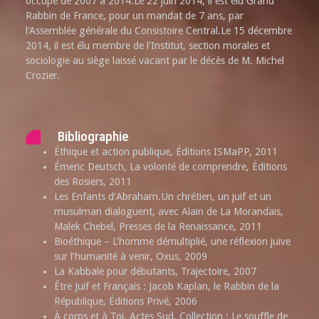
occupe de 2007 à 2014.Le 22 juin 2014, il est élu Grand
Rabbin de France, pour un mandat de 7 ans, par
l'Assemblée générale du Consistoire Central.Le 15 décembre
2014, il est élu membre de l'Institut, section morales et
sociologie au siège laissé vacant par le décès de M. Michel
Crozier.
Bibliographie
Éthique et action publique, Éditions ISMaPP, 2011
Émeric Deutsch, La volonté de comprendre, Éditions
des Rosiers, 2011
Les Enfants d’Abraham.Un chrétien, un juif et un
musulman dialoguent, avec Alain de La Morandais,
Malek Chebel, Presses de la Renaissance, 2011
Bioéthique – L’homme démultiplié, une réflexion juive
sur l’humanité à venir, Oxus, 2009
La Kabbale pour débutants, Trajectoire, 2007
Être Juif et Français : Jacob Kaplan, le Rabbin de la
République, Éditions Privé, 2006
À corps et à Toi, Actes Sud, Collection : Le souffle de