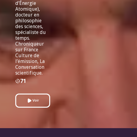
d’Énergie
Atomique),
docteur en
philosophie
des sciences,
spécialiste du
temps.
Chroniqueur
sur France
Culture de
l’émission, La
Conversation
scientifique.
71
Voir