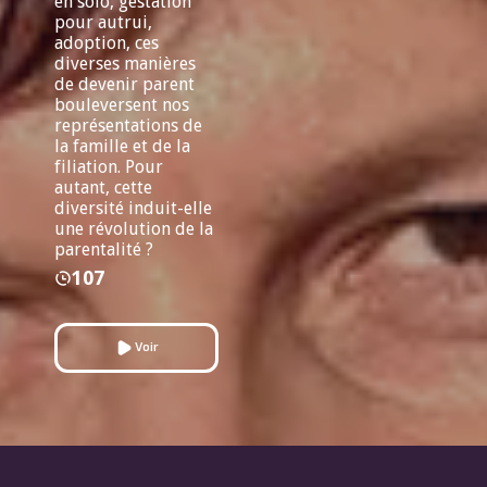
en solo, gestation
pour autrui,
adoption, ces
diverses manières
de devenir parent
bouleversent nos
représentations de
la famille et de la
filiation. Pour
autant, cette
diversité induit-elle
une révolution de la
parentalité ?
107
Voir