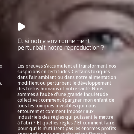
Et si notre environnement
perturbait notre reproduction ?
fo
Les preuves s’accumulent et transforment nos
suspicions en certitudes. Certains toxiques
dans l’air ambiant ou dans notre alimentation
,
modifient ou perturbent le développement
n
des fœtus humains et notre santé. Nous
sommes à l’aube d’une grande inquiétude
collective : comment épargner mon enfant de
tous les toxiques invisibles qui nous
entourent et comment imposer aux
industriels des règles qui puissent le mettre
à l’abri ? Et quelles règles ? Et comment faire
pour qu’ils n’utilisent pas les énormes profits