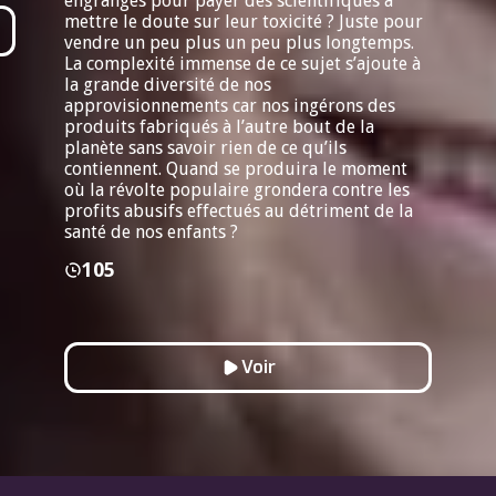
engrangés pour payer des scientifiques à
mettre le doute sur leur toxicité ? Juste pour
vendre un peu plus un peu plus longtemps.
La complexité immense de ce sujet s’ajoute à
la grande diversité de nos
approvisionnements car nos ingérons des
produits fabriqués à l’autre bout de la
planète sans savoir rien de ce qu’ils
contiennent. Quand se produira le moment
où la révolte populaire grondera contre les
profits abusifs effectués au détriment de la
santé de nos enfants ?
105
Voir