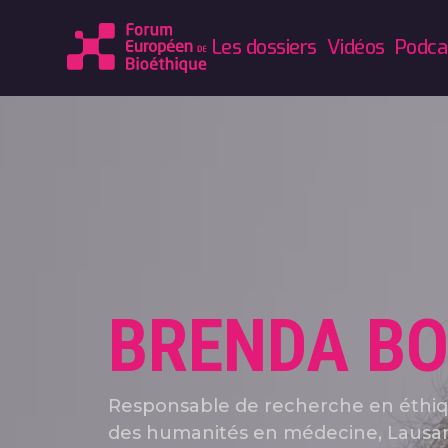
Les dossiers
Vidéos
Podca
BRENDA B
Responsable de recherche en éthiqu
des humanités en médecine, Lausan