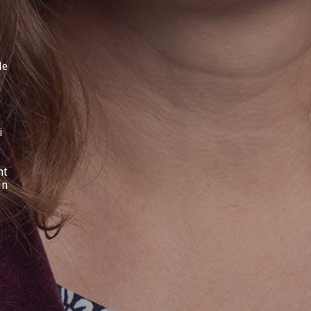
de
i
nt
un