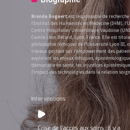
Brenda Bogaert
est responsable de recherche
l’Institut des Humanités en Médecine (IHM), l’
Centre Hospitalier Universitaire Vaudoise (UN
Centre Léon Bérard, Lyon, France. Elle est titul
philosophie (éthique) de l’Université Lyon III, 
travaux portant sur l’empowerment des patients
explorent les enjeux éthiques, épistémologique
démocratie en santé, les injustices épistémiques
l’impact des technologies dans la relation soig
Interventions
Crise de l’accès aux soins : il y a