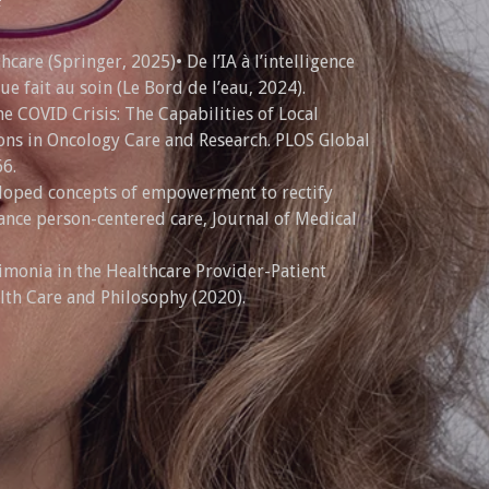
thcare (Springer, 2025)• De l’IA à l’intelligence
e fait au soin (Le Bord de l’eau, 2024).
e COVID Crisis: The Capabilities of Local
ons in Oncology Care and Research. PLOS Global
66.
eloped concepts of empowerment to rectify
ance person-centered care, Journal of Medical
imonia in the Healthcare Provider-Patient
lth Care and Philosophy (2020).