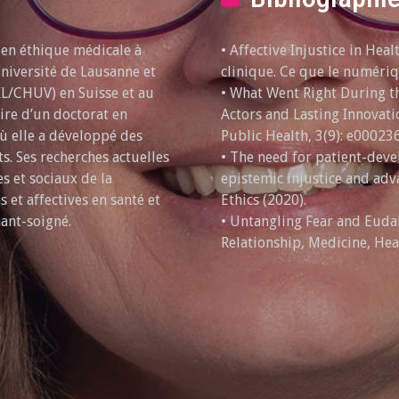
 en éthique médicale à
• Affective Injustice in Heal
Université de Lausanne et
clinique. Ce que le numériqu
IL/CHUV) en Suisse et au
• What Went Right During th
aire d’un doctorat en
Actors and Lasting Innovati
où elle a développé des
Public Health, 3(9): e00023
. Ses recherches actuelles
• The need for patient-dev
s et sociaux de la
epistemic injustice and adv
 et affectives en santé et
Ethics (2020).
nant-soigné.
• Untangling Fear and Euda
Relationship, Medicine, Hea