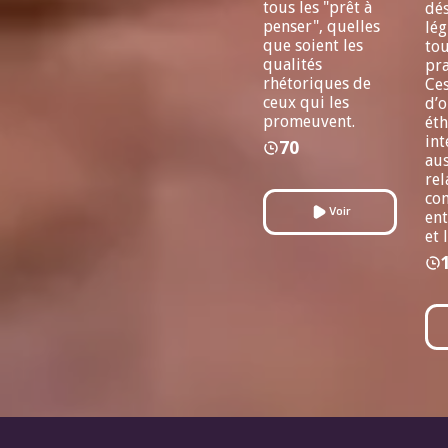
tous les "prêt à
dés
penser", quelles
lég
que soient les
tou
qualités
pra
rhétoriques de
Ces
ceux qui les
d’o
promeuvent.
ét
int
70
aus
rel
co
Voir
ent
et 