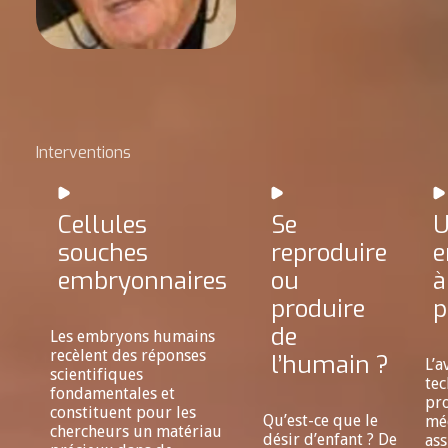
Interventions
Cellules
Se
souches
reproduire
e
embryonnaires
ou
à
produire
p
de
Les embryons humains
recèlent des réponses
l’humain ?
L’a
scientifiques
te
fondamentales et
pr
constituent pour les
Qu’est-ce que le
mé
chercheurs un matériau
désir d’enfant ? De
ass