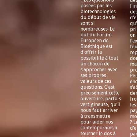
de
posées par les
l’i
biotechnologies
dés
du début de vie
d’e
sont si
qu’
nombreuses. Le
pr
but du Forum
on 
Européen de
l’e
Bioéthique est
to
d’offrir la
re
possibilité à tout
don
un chacun de
ma
s’approcher avec
pro
ses propres
Pe
valeurs de ces
en
questions. C’est
s’a
précisément cette
der
ouverture, parfois
fro
vertigineuse, qu’il
les
nous faut arriver
pa
à transmettre
mo
pour aider nos
? L
contemporains à
d’e
tourner le dos à
par