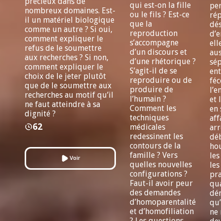
précieux dans de
qui est-on la fille
pe
nombreux domaines. Est-
ou le fils ? Est-ce
ré
il un matériel biologique
que la
dés
comme un autre ? Si oui,
reproduction
d’e
comment expliquer le
s’accompagne
el
refus de le soumettre
d’un discours et
aus
aux recherches ? Si non,
d’une rhétorique ?
sép
comment expliquer le
S’agit-il de se
ent
choix de le jeter plutôt
reproduire ou de
féc
que de le soumettre aux
produire de
l’e
recherches au motif qu’il
l’humain ?
et 
ne faut atteindre à sa
Comment les
en 
dignité ?
techniques
aff
62
médicales
arr
redessinent les
dé
contours de la
ho
famille ? Vers
les
Voir
quelles nouvelles
les
configurations ?
pr
Faut-il avoir peur
qua
des demandes
dé
d’homoparentalité
qu’
et d’homofiliation
ne 
? Les questions